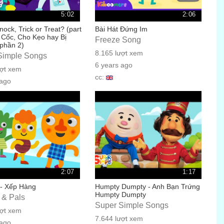
5:02
2:06
ock, Trick or Treat? (part
Bài Hát Đứng Im
 Cốc, Cho Kẹo hay Bị
Freeze Song
phần 2)
8.165 lượt xem
Simple Songs
6 years ago
ượt xem
cc:
 ago
2:07
1:17
 - Xếp Hàng
Humpty Dumpty - Anh Bạn Trứng
Humpty Dumpty
 & Pals
Super Simple Songs
ượt xem
7.644 lượt xem
 ago