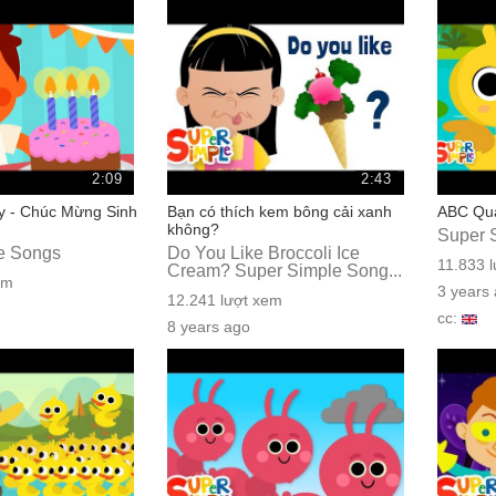
cc:
2:09
2:43
y - Chúc Mừng Sinh
Bạn có thích kem bông cải xanh
ABC Qua
không?
Super 
e Songs
Do You Like Broccoli Ice
11.833 
Cream? Super Simple Song...
em
3 years
12.241 lượt xem
cc:
8 years ago
cc: