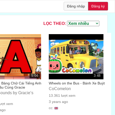
Đăng nhập
Đăng ký
LỌC THEO:
5:04
3:48
 Bảng Chữ Cái Tiếng Anh
Wheels on the Bus - Bánh Xe Buýt
ầu Cùng Gracie
CoComelon
Sounds by Gracie’s
13.361 lượt xem
3 years ago
lượt xem
cc:
 ago