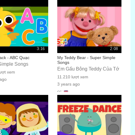
3:16
2:08
ck - ABC Quạc
My Teddy Bear - Super Simple
Songs
Simple Songs
Em Gấu Bông Teddy Của Tớ
lượt xem
11.210 lượt xem
 ago
3 years ago
cc: