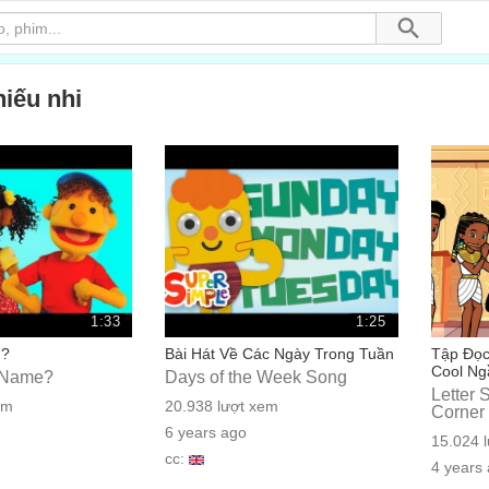
hiếu nhi
1:33
1:25
ì?
Bài Hát Về Các Ngày Trong Tuần
Tập Đọc
Cool Ng
 Name?
Days of the Week Song
Letter 
em
20.938 lượt xem
Corner
6 years ago
15.024 
cc:
4 years