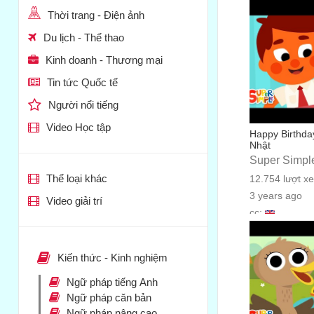
Thời trang - Điện ảnh
Du lịch - Thể thao
Kinh doanh - Thương mại
Tin tức Quốc tế
Người nổi tiếng
Video Học tập
Happy Birthda
Nhật
Super Simpl
Thể loại khác
12.754 lượt x
3 years ago
Video giải trí
cc:
Kiến thức - Kinh nghiệm
Ngữ pháp tiếng Anh
Ngữ pháp căn bản
Ngữ pháp nâng cao