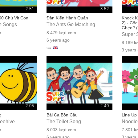
2:51
3:52
00 Chú Vịt Con
Đàn Kiến Hành Quân
Knock Kn
2) - Cốc
e Songs
The Ants Go Marching
Ghẹo? (
m
8.479 lượt xem
Super 
6 years ago
8.189 l
cc:
3 years
cc:
2:05
2:40
g
Bài Ca Bồn Cầu
Line Up
Beehive
The Toilet Song
Noodle
m
8.003 lượt xem
7.801 l
6 years ago
3 years