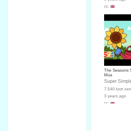
cc:
The Seasons 
Mùa
Super Simpl
7.540 lượt xe
3 years ago
cc: