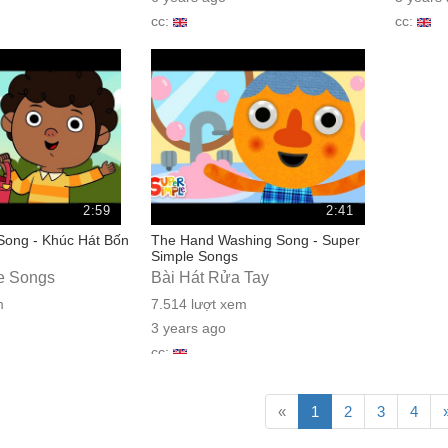
cc:
cc:
2:59
2:41
Song - Khúc Hát Bốn
The Hand Washing Song - Super
Simple Songs
e Songs
Bài Hát Rửa Tay
m
7.514 lượt xem
3 years ago
cc:
«
1
2
3
4