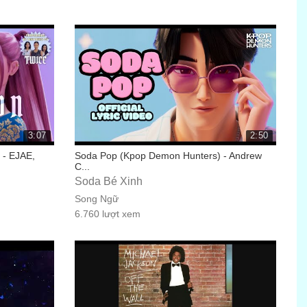
3:07
2:50
 - EJAE,
Soda Pop (Kpop Demon Hunters) - Andrew
C...
Soda Bé Xinh
Song Ngữ
6.760 lượt xem