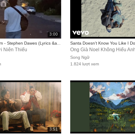
3:00
 - Stephen Dawes (Lyrics &a...
Santa Doesn’t Know You Like I Do 
i Niên Thiếu
Ông Già Noel Không Hiểu Anh
Song Ngữ
m
1.824 lượt xem
3:51