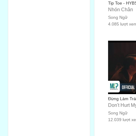
Tip Toe - HYBS
Nhón Chân
Song Ngữ
4.085 lượt xe
Đừng Làm Trái
Don't Hurt M
Song Ngữ
12.039 lượt x