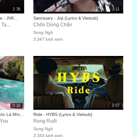
2:36
3:11
e - JVK...
Sanctuary - Joji (Lyrics & Vietsub)
Ta...
Chốn Dừng Chân
Song Ngữ
3.347 lượt xem
0:16
3:07
ớc Là Mìn...
Ride - HYBS (Lyrics & Vietsub)
 You
Rong Ruổi
Song Ngữ
3.343 lượt xem