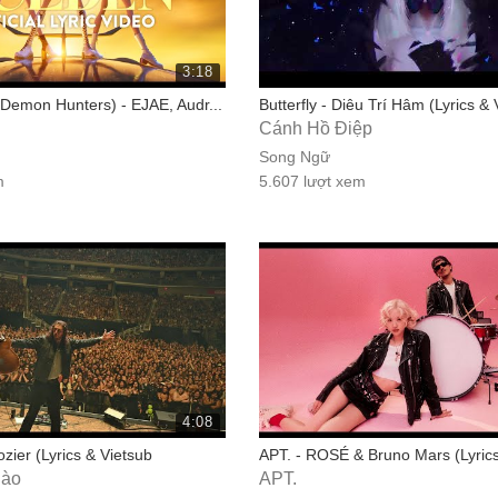
3:18
Demon Hunters) - EJAE, Audr...
Butterfly - Diêu Trí Hâm (Lyrics & 
Cánh Hồ Điệp
Song Ngữ
m
5.607 lượt xem
4:08
zier (Lyrics & Vietsub
APT. - ROSÉ & Bruno Mars (Lyrics
gào
APT.