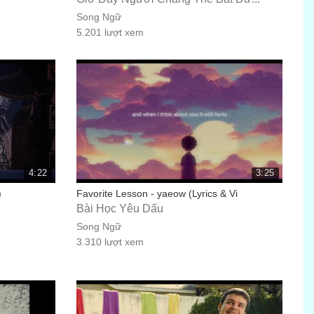
Song Ngữ
5.201 lượt xem
4:22
3:25
)
Favorite Lesson - yaeow (Lyrics & Vi
Bài Học Yêu Dấu
Song Ngữ
3.310 lượt xem