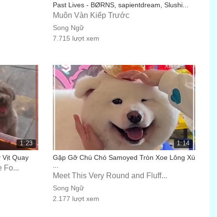
Past Lives - BØRNS, sapientdream, Slushi...
Muôn Vàn Kiếp Trước
Song Ngữ
7.715 lượt xem
1:23
1:14
Vịt Quay
Gặp Gỡ Chú Chó Samoyed Tròn Xoe Lông Xù
...
 Fo...
Meet This Very Round and Fluff...
Song Ngữ
2.177 lượt xem