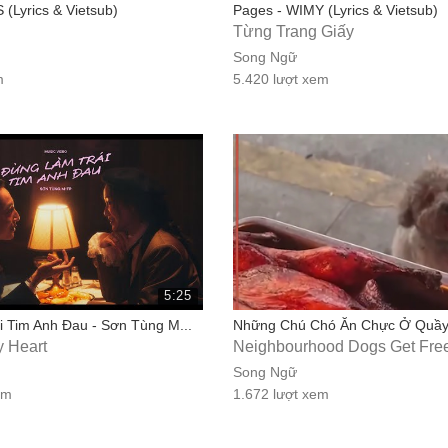
 (Lyrics & Vietsub)
Pages - WIMY (Lyrics & Vietsub)
Từng Trang Giấy
Song Ngữ
m
5.420 lượt xem
5:25
 Tim Anh Đau - Sơn Tùng M...
Những Chú Chó Ăn Chực Ở Quầy 
y Heart
Neighbourhood Dogs Get Free
Song Ngữ
em
1.672 lượt xem