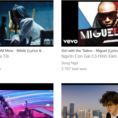
2:50
l Mine - Mitski (Lyrics &...
Girl with the Tattoo - Miguel (Lyric
a Tôi
Người Con Gái Có Hình Xăm
Song Ngữ
m
2.767 lượt xem