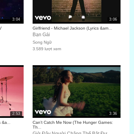
3:04
3:06
V
Girlfriend - Michael Jackson (Lyrics &am...
Bạn Gái
Song Ngữ
3.589 lượt xem
2:53
3:36
 &a...
Can’t Catch Me Now (The Hunger Games:
Th...
Giờ Đây Người Chẳng Thể Bắt Đư...