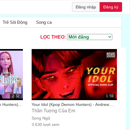
Đăng nhập
Đăng ký
Trẻ Sôi Động
Song ca
LỌC THEO:
2:32
1:59
 Hunters)...
Your Idol (Kpop Demon Hunters) - Andrew ...
Thần Tuợng Của Em
Song Ngữ
3.630 lượt xem