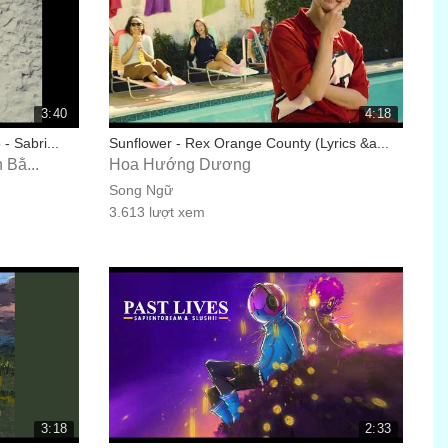
3:40
4:18
- Sabri...
Sunflower - Rex Orange County (Lyrics &a...
 Bằ...
Hoa Hướng Dương
Song Ngữ
3.613 lượt xem
3:18
2:33