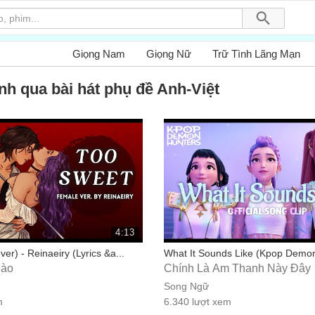
Giọng Nam
Giọng Nữ
Trữ Tình Lãng Mạn
nh qua bài hát phụ đề Anh-Việt
4:13
er) - Reinaeiry (Lyrics &a...
What It Sounds Like (Kpop Demon
gào
Chính Là Âm Thanh Này Đây
Song Ngữ
m
6.340 lượt xem