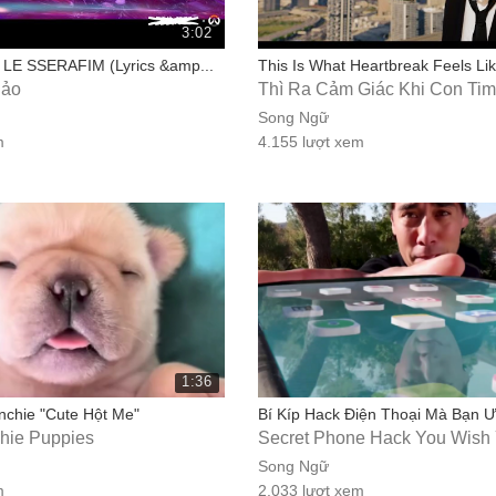
3:02
 - LE SSERAFIM (Lyrics &amp...
This Is What Heartbreak Feels Lik
Hảo
Thì Ra Cảm Giác Khi Con Tim 
Song Ngữ
m
4.155 lượt xem
1:36
chie "Cute Hột Me"
Bí Kíp Hack Điện Thoại Mà Bạn Ư
chie Puppies
Secret Phone Hack You Wish
Song Ngữ
m
2.033 lượt xem