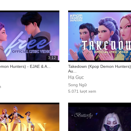
3:12
mon Hunters) - EJAE & A...
Takedown (Kpop Demon Hunters)
Au...
Hạ Gục
Song Ngữ
m
5.071 lượt xem