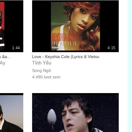
1:44
4:15
s &a...
Love - Keyshia Cole (Lyrics & Vietsu
 Ấy
Tình Yêu
Song Ngữ
4.490 lượt xem