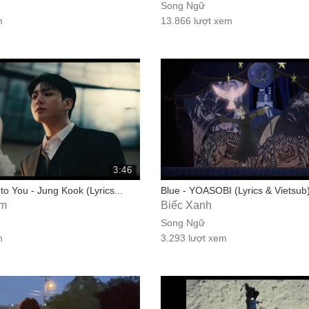
Song Ngữ
m
13.866 lượt xem
3:46
to You - Jung Kook (Lyrics...
Blue - YOASOBI (Lyrics & Vietsub
Em
Biếc Xanh
Song Ngữ
m
3.293 lượt xem