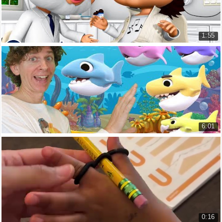
1:55
Bài hát đi Nha sĩ
Going To The Dentist Song Origi...
6.656 lượt xem
6:01
Baby Shark học và hát với Matt Bài hát Baby S...
Baby Shark Learn And Sing with M...
19.486 lượt xem
0:16