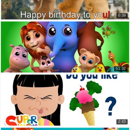
0:39
Chúc mừng sinh nhật Happy Birthday To You
Chúc mừng sinh nhật
28.660 lượt xem
51:32
Các âm thanh của động vật
Animal Sound Video for Kids Far...
17.753 lượt xem
2:43