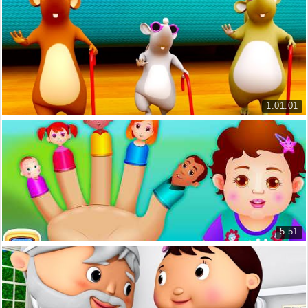
Bạn có thích kem bông cải xanh không?
Do You Like Broccoli Ice Cream? ...
12.244 lượt xem
1:01:01
Ba chú chuột mù - Tiếng Anh trẻ em
Three Blind Mice Nursery Rhymes...
8.522 lượt xem
5:51
Bài hát gia đình ngón tay
The Finger Family Song ChuChu T...
25.948 lượt xem