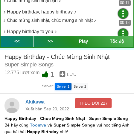
♪ Chúc mừng sinh nhật bạn ♪
00:11
♪ Happy birthday, happy birthday ♪
♪ Chúc mừng sinh nhật, chúc mừng sinh nhật ♪
00:18
♪ Happy birthday to you ♪
♪ Chúc mừng sinh nhật bạn ♪
<<
>>
Play
Tốc độ
00:21
♪ Happy birthday, happy birthday ♪
Happy Birthday - Chúc Mừng Sinh Nhật
♪ Chúc mừng sinh nhật, chúc mừng sinh nhật ♪
00:30
Super Simple Songs
♪ Happy birthday to you ♪
12.775 lượt xem
1
LƯU
♪ Chúc mừng sinh nhật bạn ♪
00:33
Server:
Server 1
Server 2
♪ Happy birthday ♪
♪ Gửi lời chúc mừng sinh nhật ♪
Akikawa
00:37
THEO DÕI
227
Xuất bản Sep 20, 2022
♪ To you ♪
Happy Birthday - Chúc Mừng Sinh Nhật - Super Simple Song
♪ Đến bạn ♪
00:46
Bé hãy cùng
Toomva
và
Super Simple Songs
vui học tiếng Anh
♪ Happy birthday to you ♪
qua bài hát
Happy Birthday
nhé!