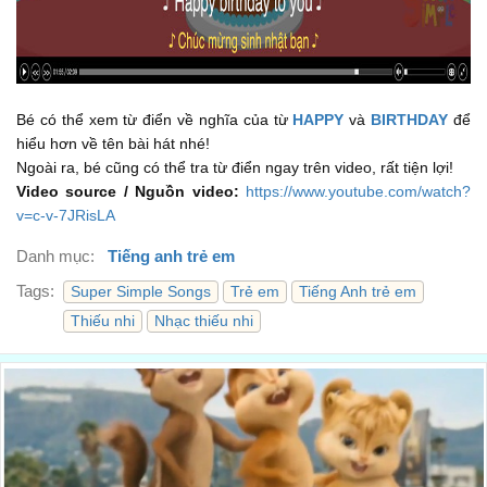
♪ Happy birthday ♪
♪ Gửi lời chúc mừng sinh nhật ♪
01:33
♪ To you ♪
♪ Đến bạn ♪
Bé có thể xem từ điển về nghĩa của từ
HAPPY
và
BIRTHDAY
để
01:43
hiểu hơn về tên bài hát nhé!
♪ Happy birthday to you ♪
Ngoài ra, bé cũng có thể tra từ điển ngay trên video, rất tiện lợi!
♪ Chúc mừng sinh nhật bạn ♪
Video source / Nguồn video:
https://www.youtube.com/watch?
01:46
v=c-v-7JRisLA
♪ Happy birthday, happy birthday ♪
Danh mục:
Tiếng anh trẻ em
♪ Chúc mừng sinh nhật, chúc mừng sinh nhật ♪
01:52
Tags:
Super Simple Songs
Trẻ em
Tiếng Anh trẻ em
♪ Happy birthday to you ♪
Thiếu nhi
Nhạc thiếu nhi
♪ Chúc mừng sinh nhật bạn ♪
01:56