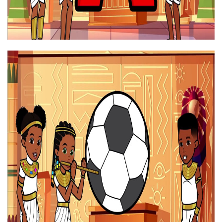
C says c c c c c c
C phát âm là c c c c c c
00:55
C c cat c c c cat
C c trong từ cat, c c c trong từ cat - con mèo
00:59
D says d d d d d d
D phát âm là d d d d d d
01:03
D d dog d d d dog
D d trong từ dog d d d trong từ dog
01:07
E says e e e e e e
E phát âm là e e e e e e
01:10
E e elephant e e e elephant
E e trong từ elephant, e e e trong từ elephant - con voi
01:14
F says là f f f f f f
F phát âm là f f f f f f