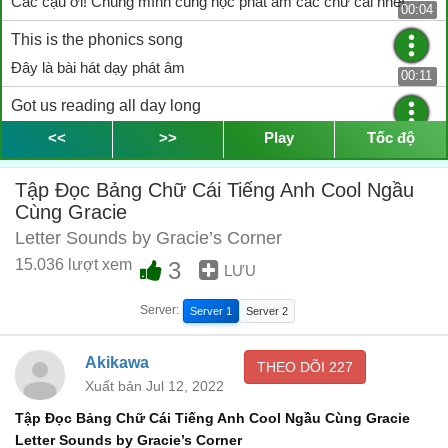
Các cậu ơi! Chúng mình cùng học phát âm các chữ cái nhé!
00:04
This is the phonics song
Đây là bài hát dạy phát âm
00:11
Got us reading all day long
Khiến chúng mình vui học phát âm suốt cả ngày
<<
>>
Play
Tốc độ
00:14
This is the phonics song
Tập Đọc Bảng Chữ Cái Tiếng Anh Cool Ngầu
Đây là bài hát dạy phát âm
Cùng Gracie
00:19
Letter Sounds by Gracie’s Corner
P P P Phonics song
15.036 lượt xem
3
B B B Bài hát dạy phát âm
LƯU
00:22
What sound does that letter make? (Tell me)
Server:
Server 1
Server 2
Chữ cái đó phát âm là gì? (Nói tớ biết với)
00:25
Akikawa
THEO DÕI
227
What sound does that letter make?
Xuất bản Jul 12, 2022
Chữ cái đó phát âm là gì?
00:29
Tập Đọc Bảng Chữ Cái Tiếng Anh Cool Ngầu Cùng Gracie
Break it down, sound it out
Letter Sounds by Gracie’s Corner