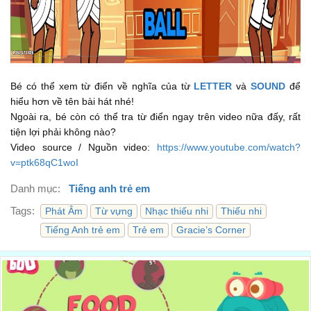
01:18
F f fish f f f fish
F f trong từ fish, f f f trong từ fish - con cá
01:22
G says g g g g g g
Bé có thể xem từ điển về nghĩa của từ
LETTER
và
SOUND
để
G phát âm là g g g g g g
01:26
hiểu hơn về tên bài hát nhé!
G g girl g g g girl
Ngoài ra, bé còn có thể tra từ điển ngay trên video nữa đấy, rất
tiện lợi phải không nào?
G g trong từ girl, g g g trong từ girl - con gái
01:30
Video source / Nguồn video:
https://www.youtube.com/watch?
H h hat h h h hat
v=ptk68qC1woI
H phát âm là h h h h h h
01:34
Danh mục:
Tiếng anh trẻ em
H h hat h h h hat
Tags:
Phát Âm
Từ vựng
Nhạc thiếu nhi
Thiếu nhi
H h trong từ hat, h h h trong từ hat - cái mũ
Tiếng Anh trẻ em
Trẻ em
Gracie’s Corner
01:38
I says i i i i i i
I phát âm là i i i i i i
01:41
I i igloo i i i igloo