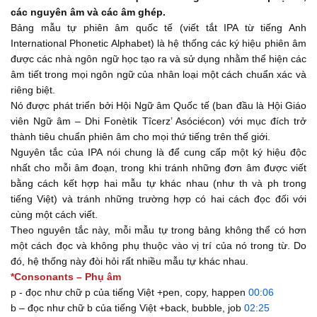
các nguyên âm và các âm ghép.
Bảng mẫu tự phiên âm quốc tế (viết tắt IPA từ tiếng Anh
International Phonetic Alphabet) là hệ thống các ký hiệu phiên âm
được các nhà ngôn ngữ học tạo ra và sử dụng nhằm thể hiện các
âm tiết trong mọi ngôn ngữ của nhân loại một cách chuẩn xác và
riêng biệt.
Nó được phát triển bởi Hội Ngữ âm Quốc tế (ban đầu là Hội Giáo
viên Ngữ âm – Dhi Fonètik Tîcerz’ Asóciécon) với mục đích trở
thành tiêu chuẩn phiên âm cho mọi thứ tiếng trên thế giới.
Nguyên tắc của IPA nói chung là để cung cấp một ký hiệu độc
nhất cho mỗi âm đoạn, trong khi tránh những đơn âm được viết
bằng cách kết hợp hai mẫu tự khác nhau (như th và ph trong
tiếng Việt) và tránh những trường hợp có hai cách đọc đối với
cùng một cách viết.
Theo nguyên tắc này, mỗi mẫu tự trong bảng không thể có hơn
một cách đọc và không phụ thuộc vào vị trí của nó trong từ. Do
đó, hệ thống này đòi hỏi rất nhiều mẫu tự khác nhau.
*Consonants – Phụ âm
p - đọc như chữ p của tiếng Việt +pen, copy, happen
00:06
b – đọc như chữ b của tiếng Việt +back, bubble, job
02:25