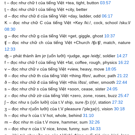
t – đọc như chữ t của tiếng Việt +tea, tight, button
03:57
t̼ – đọc như chữ t của tiếng Việt +city, better
d – đọc như chữ d của tiếng Việt +day, ladder, odd
06:17
K – đọc như chữ C của tiếng Việt +Key /ki:/, cock, school /sku:l/
08:30
g – đọc như chữ g của tiếng Việt +get, giggle, ghost
10:37
ʧ – đọc như chữ ch của tiếng Việt +Church /ʧɜːʧ/, match, nature
12:33
ʤ – phát thành âm jơ (uốn lưỡi) +judge, age /eiʤ/, soldier
14:27
f – đọc như chữ f của tiếng Việt +fat, coffee, rough, physics
16:22
v – đọc như chữ v của tiếng Việt +view, heavy, move
18:05
θ – đọc như chữ th của tiếng Việt +thing /θɪn/, author, path
21:22
ð – đọc như chữ đ của tiếng Việt +this /ðɪs/, other, smooth
22:44
s – đọc như chữ s của tiếng Việt +soon, cease, sister
24:05
z – đọc như chữ zờ của tiếng Việt +zero, zone, roses, buzz
25:47
ʃ – đọc như s (uốn lưỡi) của t.V ship, sure /ʃɔː(r)/, station
27:32
ʒ – đọc như r(uốn lưỡi) của t.V pleasure /’pleʒə(r), vision
30:18
h – đọc như h của t.V hot, whole, behind
31:10
m – đọc như m của t.V more, hammer, sum
32:26
n – đọc như n của t.V nice, know, funny, sun
34:33