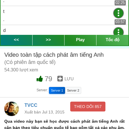
.
02:25
t
.
03:57
d
.
<<
>>
Play
Tốc độ
06:17
Đăng ký VIP
để xem tiếp phụ đề
Video toàn tập cách phát âm tiếng Anh
...
(Có phiên âm quốc tế)
54.300 lượt xem
79
LƯU
Server:
Server 1
Server 2
TVCC
THEO DÕI
857
Xuất bản Jul 13, 2015
Qua video này bạn sẽ học được cách phát âm tiếng Anh rất
căn bản theo tiêu chuẩn quốc tế bao gồm tất cả các phụ âm,