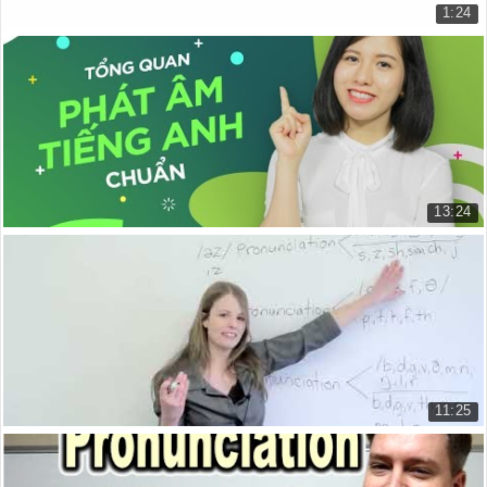
1:24
CÁCH PHÁT ÂM “ MUST ” VÀ “ MUSTN`T ”
Phát âm Must & Mustn't
24.044 lượt xem
13:24
Bảng phiên âm tiếng Anh: cách phát âm 44 âm ti...
Bảng phiên âm tiếng Anh: cách ph...
10.866 lượt xem
11:25
Cách phát âm chữ s trong tiếng Anh
How to pronounce words ending in...