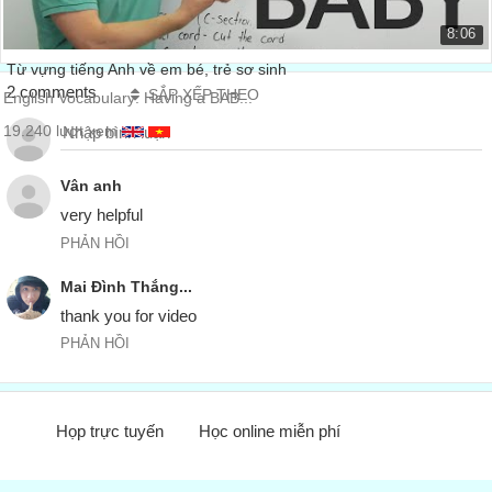
8:06
Từ vựng tiếng Anh về em bé, trẻ sơ sinh
2 comments
SẮP XẾP THEO
English Vocabulary: Having a BAB...
19.240 lượt xem
Vân anh
very helpful
PHẢN HỒI
Mai Đình Thắng...
thank you for video
PHẢN HỒI
Họp trực tuyến
Học online miễn phí