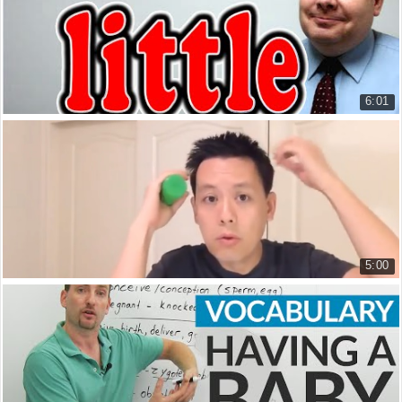
14.968 lượt xem
6:01
Cách Phát Âm LITTLE
How to Pronounce LITTLE
10.259 lượt xem
5:00
Phát âm I've, you've, it's, he's
Phát âm I've, you've, it's, he's
23.091 lượt xem