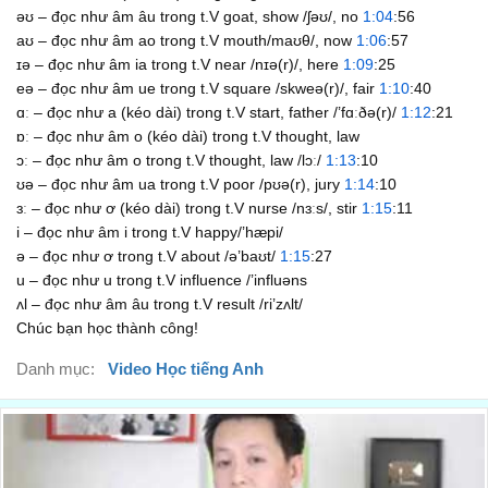
əʊ – đọc như âm âu trong t.V goat, show /ʃəʊ/, no
1:04
:56
aʊ – đọc như âm ao trong t.V mouth/maʊθ/, now
1:06
:57
ɪə – đọc như âm ia trong t.V near /nɪə(r)/, here
1:09
:25
eə – đọc như âm ue trong t.V square /skweə(r)/, fair
1:10
:40
ɑː – đọc như a (kéo dài) trong t.V start, father /’fɑːðə(r)/
1:12
:21
ɒː – đọc như âm o (kéo dài) trong t.V thought, law
ɔː – đọc như âm o trong t.V thought, law /lɔː/
1:13
:10
ʊə – đọc như âm ua trong t.V poor /pʊə(r), jury
1:14
:10
ɜː – đọc như ơ (kéo dài) trong t.V nurse /nɜːs/, stir
1:15
:11
i – đọc như âm i trong t.V happy/’hæpi/
ə – đọc như ơ trong t.V about /ə’baʊt/
1:15
:27
u – đọc như u trong t.V influence /’influəns
ʌl – đọc như âm âu trong t.V result /ri’zʌlt/
Chúc bạn học thành công!
Danh mục:
Video Học tiếng Anh