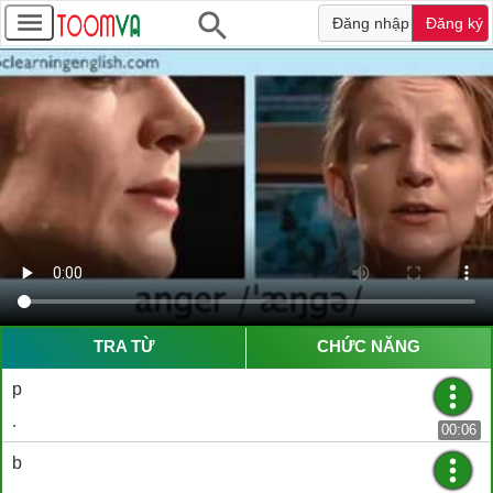
Đăng nhập
Đăng ký
TRA TỪ
CHỨC NĂNG
p
.
00:06
b