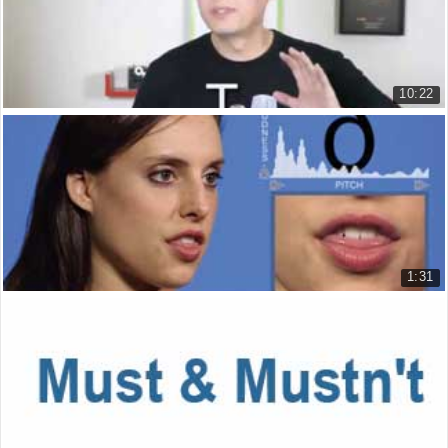
10:22
Cách phát âm chữ T
Cách phát âm chữ T
39.090 lượt xem
1:31
Cách phát âm tiếng Anh chuẩn
Những âm cần phải luyện tập khi ...
136.136 lượt xem