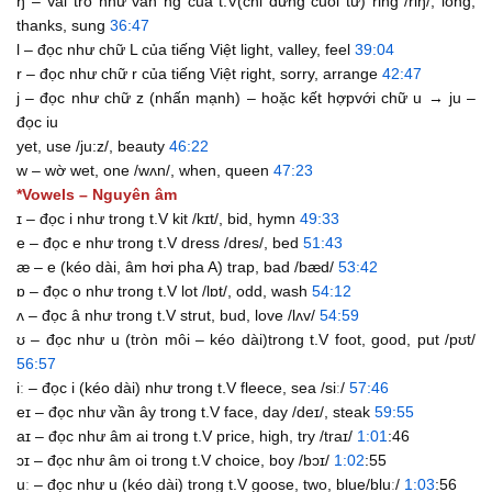
ŋ – Vai trò như vần ng của t.V(chỉ đứng cuối từ) ring /riŋ/, long,
thanks, sung
36:47
l – đọc như chữ L của tiếng Việt light, valley, feel
39:04
r – đọc như chữ r của tiếng Việt right, sorry, arrange
42:47
j – đọc như chữ z (nhấn mạnh) – hoặc kết hợpvới chữ u → ju –
đọc iu
yet, use /ju:z/, beauty
46:22
w – wờ wet, one /wʌn/, when, queen
47:23
*Vowels – Nguyên âm
ɪ – đọc i như trong t.V kit /kɪt/, bid, hymn
49:33
e – đọc e như trong t.V dress /dres/, bed
51:43
æ – e (kéo dài, âm hơi pha A) trap, bad /bæd/
53:42
ɒ – đọc o như trong t.V lot /lɒt/, odd, wash
54:12
ʌ – đọc â như trong t.V strut, bud, love /lʌv/
54:59
ʊ – đọc như u (tròn môi – kéo dài)trong t.V foot, good, put /pʊt/
56:57
iː – đọc i (kéo dài) như trong t.V fleece, sea /siː/
57:46
eɪ – đọc như vần ây trong t.V face, day /deɪ/, steak
59:55
aɪ – đọc như âm ai trong t.V price, high, try /traɪ/
1:01
:46
ɔɪ – đọc như âm oi trong t.V choice, boy /bɔɪ/
1:02
:55
uː – đọc như u (kéo dài) trong t.V goose, two, blue/bluː/
1:03
:56