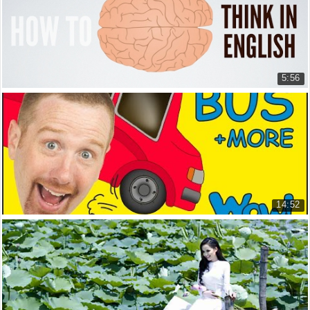
7.241 lượt xem
5:56
Cách suy nghĩ bằng tiếng anh
How to think in English
6.303 lượt xem
14:52
Bánh xe Bus - Truyện ngắn cho trẻ em bằng tiến...
Wheels On The Bus and MORE from ...
10.032 lượt xem