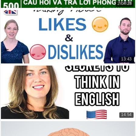
2:04:28
500 câu hỏi và trả lời phóng vấn xin việc bằng...
500 câu hỏi và trả lời phóng vấn...
25.196 lượt xem
13:43
Nói về những lượt thích và không thích bằng ti...
Talking About Likes and Dislikes...
7.223 lượt xem
14:54
Làm thế nào để ngừng dịch trong đầu của bạn và...
How to Stop Translating in Your ...