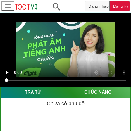
Đăng nhập
Đăng ký
TRA TỪ
CHỨC NĂNG
Chưa có phụ đề