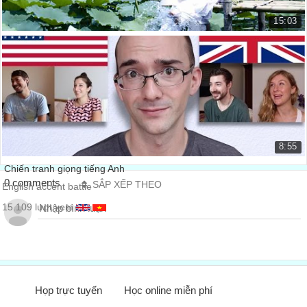
15:03
Luyện nghe tiếng Anh theo chủ đề: Áo dài Việt ...
Luyện nghe tiếng Anh theo chủ đề...
135.117 lượt xem
8:55
Chiến tranh giọng tiếng Anh
0 comments
SẮP XẾP THEO
English accent battle
15.109 lượt xem
Họp trực tuyến
Học online miễn phí