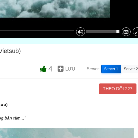
Vietsub)
4
LƯU
Server:
Server 1
Server 2
THEO DÕI
227
sub)
ẳng bận tâm
..."