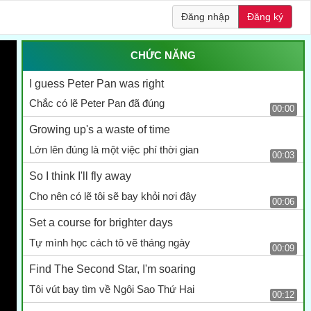
Đăng nhập
Đăng ký
CHỨC NĂNG
I guess Peter Pan was right
Chắc có lẽ Peter Pan đã đúng
00:00
Growing up's a waste of time
Lớn lên đúng là một việc phí thời gian
00:03
So I think I'll fly away
Cho nên có lẽ tôi sẽ bay khỏi nơi đây
00:06
Set a course for brighter days
Tự mình học cách tô vẽ tháng ngày
00:09
Find The Second Star, I'm soaring
Tôi vút bay tìm về Ngôi Sao Thứ Hai
00:12