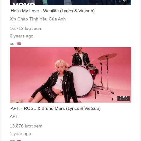
3:44
Hello My Love - Westlife (Lyrics & Vietsub)
Xin Chào Tình Yêu Của Anh
16.712 lượt xem
6 years ago
cc:
2:53
APT. - ROSÉ & Bruno Mars (Lyrics & Vietsub)
APT.
13.876 lượt xem
1 year ago
cc: