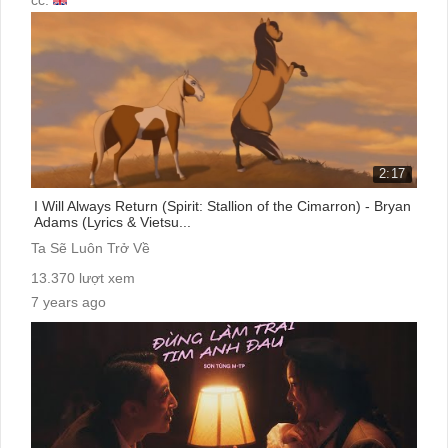
2:17
I Will Always Return (Spirit: Stallion of the Cimarron) - Bryan
Adams (Lyrics & Vietsu...
Ta Sẽ Luôn Trở Về
13.370 lượt xem
7 years ago
cc: