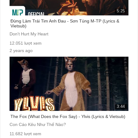
5:25
Đừng Làm Trái Tim Anh Đau - Sơn Tùng M-TP (Lyrics &
Vietsub)
Don't Hurt My Heart
12.051 lượt xem
2 years ago
cc:
3:44
The Fox (What Does the Fox Say) - Ylvis (Lyrics & Vietsub)
Con Cáo Kêu Như Thế Nào?
11.682 lượt xem