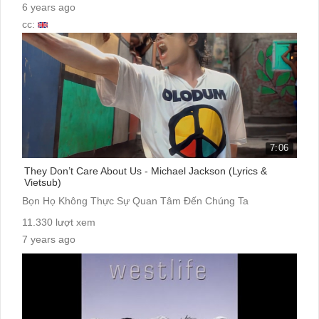
6 years ago
cc:
7:06
They Don’t Care About Us - Michael Jackson (Lyrics &
Vietsub)
Bọn Họ Không Thực Sự Quan Tâm Đến Chúng Ta
11.330 lượt xem
7 years ago
cc: