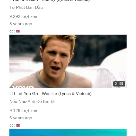
Từ Phút Ban Đầu
9.292 lượt xem
3 years ago
cc:
3:38
If I Let You Go - Westlife (Lyrics & Vietsub)
Nếu Như Anh Để Em Đi
9.126 lượt xem
6 years ago
cc: