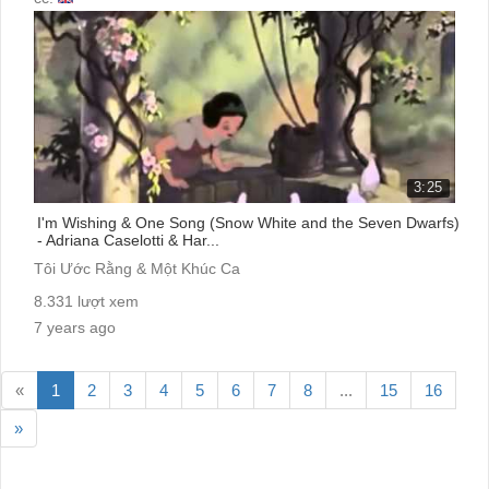
3:25
I'm Wishing & One Song (Snow White and the Seven Dwarfs)
- Adriana Caselotti & Har...
Tôi Ước Rằng & Một Khúc Ca
8.331 lượt xem
7 years ago
cc:
«
1
2
3
4
5
6
7
8
...
15
16
»