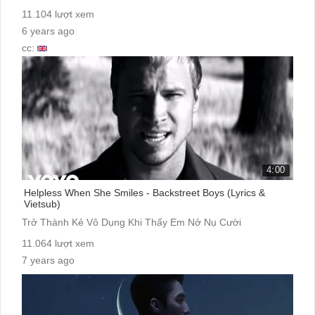
11.104 lượt xem
6 years ago
cc:
4:00
Helpless When She Smiles - Backstreet Boys (Lyrics &
Vietsub)
Trở Thành Kẻ Vô Dụng Khi Thấy Em Nở Nụ Cười
11.064 lượt xem
7 years ago
cc: