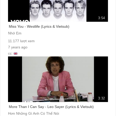
3:54
Miss You - Westlife (Lyrics & Vietsub)
Nhớ Em
11.177 lượt xem
7 years ago
cc:
3:32
More Than I Can Say - Leo Sayer (Lyrics & Vietsub)
Hơn Những Gì Anh Có Thể Nói