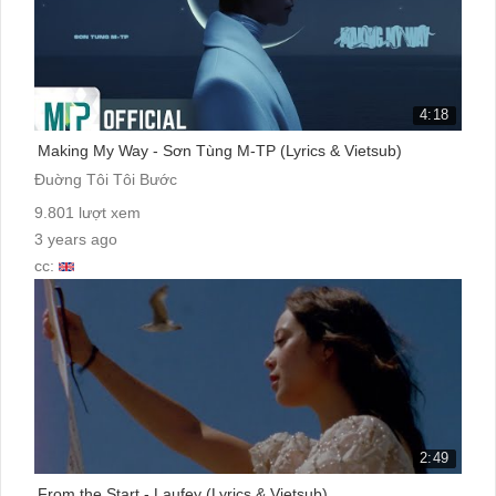
4:18
Making My Way - Sơn Tùng M-TP (Lyrics & Vietsub)
Đuờng Tôi Tôi Bước
9.801 lượt xem
3 years ago
cc:
2:49
From the Start - Laufey (Lyrics & Vietsub)