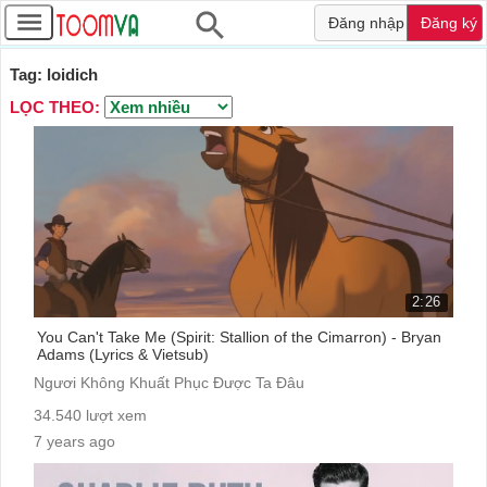
Đăng nhập
Đăng ký
Tag: loidich
LỌC THEO:
2:26
You Can't Take Me (Spirit: Stallion of the Cimarron) - Bryan
Adams (Lyrics & Vietsub)
Ngươi Không Khuất Phục Được Ta Đâu
34.540 lượt xem
7 years ago
cc: