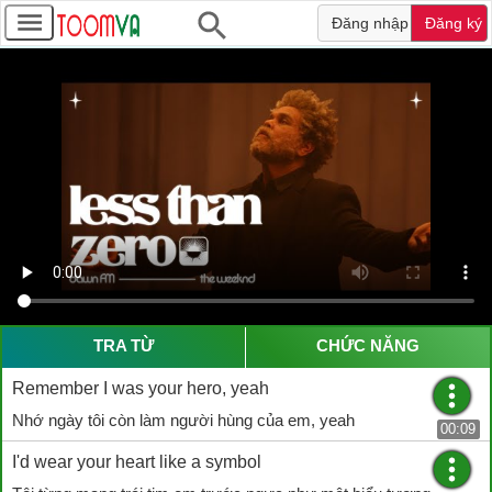
Đăng nhập
Đăng ký
TRA TỪ
CHỨC NĂNG
Remember I was your hero, yeah
Nhớ ngày tôi còn làm người hùng của em, yeah
00:09
I'd wear your heart like a symbol