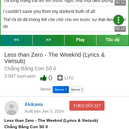
Tôi từng mang trái tim em trước ngực như một biểu tượng
00:15
I couldn't save you from my darkest truth of all
Thế rồi tôi đã không thể che chở cho em trước sự thật đen tối nơi
tôi
00:19
I know
<<
>>
Play
Tốc độ
Tôi biết
00:33
Less than Zero - The Weeknd (Lyrics &
I'll always be less than zero
Vietsub)
Tôi còn chẳng bao giờ bằng được con số 0 mà
00:35
Chẳng Bằng Con Số 0
Oh, yeah
3.047 lượt xem
0
LƯU
Oh, yeah
00:40
Server:
Server 1
Server 2
You tried your best with me, I know
Em luôn cố gắng hết lòng vì tôi, tôi biết
Akikawa
THEO DÕI
227
00:42
Xuất bản Jan 3, 2024
I couldn't face you with my darkest truth of all
Less than Zero - The Weeknd (Lyrics & Vietsub)
Tôi không thể mang sự thật đen tối nơi tôi ra đối diện với em
00:46
Chẳng Bằng Con Số 0