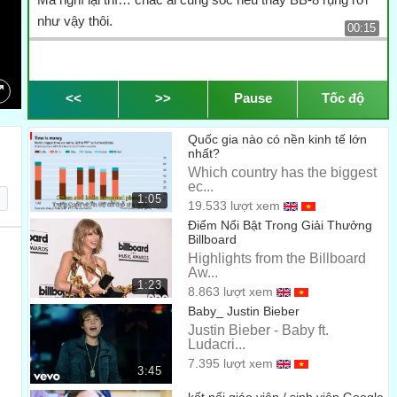
như vậy thôi.
00:15
<<
>>
Pause
Tốc độ
Quốc gia nào có nền kinh tế lớn
nhất?
Which country has the biggest
ec...
1:05
19.533 lượt xem
Điểm Nổi Bật Trong Giải Thưởng
Billboard
Highlights from the Billboard
Aw...
1:23
8.863 lượt xem
Baby_ Justin Bieber
Justin Bieber - Baby ft.
Ludacri...
7.395 lượt xem
3:45