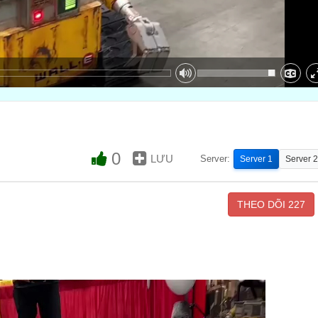
0
LƯU
Server:
Server 1
Server 2
THEO DÕI
227