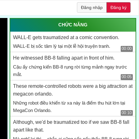
Đăng nhập
Đăng ký
CHỨC NĂNG
WALL-E gets traumatized at a comic convention.
WALL-E bị sốc tâm lý tại một lễ hội truyện tranh.
00:00
He witnessed BB-8 falling apart in front of him.
Cậu ấy chứng kiến BB-8 rụng rời từng mảnh ngay trước
mắt.
00:05
These remote-controlled robots were a big attraction at
megacon orlando.
Những robot điều khiển từ xa này là điểm thu hút lớn tại
MegaCon Orlando.
00:10
Although, we'd be traumatized too if we saw BB-8 fall
apart like that.
Mà nghĩ lại thì… chắc ai cũng sốc nếu thấy BB-8 rụng rời