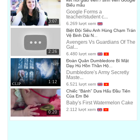
kết nối giáo viên / sinh viên Google
Biểu mẫu
Google Forms a
teacher/student c...
3:07
6.269 lượt xem
Biệt Đội Siêu Anh Hùng Chạm Trán
Vệ Binh Dải N...
Avengers Vs Guardians Of The
Gal...
2:26
6.480 lượt xem
Đoàn Quân Dumbledore Bí Mật
Dạy Hú Hồn Thần Hộ...
Dumbledore's Army Secretly
Maste...
1:12
6.521 lượt xem
Chiếc “Bánh” Dưa Hấu Đầu Tiên
Của Em Bé
Baby's First Watermelon Cake
2.112 lượt xem
0:20