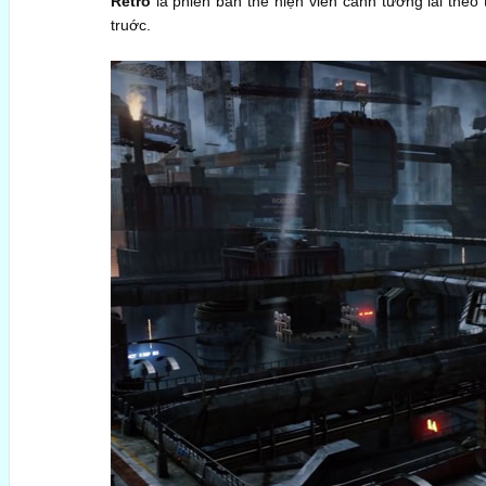
Retro
là phiên bản thể hiện viễn cảnh tương lai the
truớc.