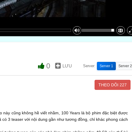
0
LƯU
Server:
Server 1
Server 2
THEO DÕI
227
o này cũng không hề viết nhầm, 100 Years là bộ phim đặc biệt được
ã có 3 teaser với nội dung gần như tương đồng, chỉ khác phong cách