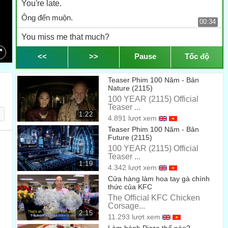
You're late.
Ông đến muộn.
00:34
You miss me that much?
Cô nhớ tôi đến thế cơ à?
<<
>>
Pause
Tốc độ
00:34
2015.
Teaser Phim 100 Năm - Bản
2015.
Nature (2115)
00:47
100 YEAR (2115) Official
Thrilling...
Teaser ...
1:22
4.891 lượt xem
Thật xúc động...
00:53
Teaser Phim 100 Năm - Bản
Future (2115)
Hey!
100 YEAR (2115) Official
Này!
Teaser ...
00:55
1:19
4.342 lượt xem
What are you doing here?
Cửa hàng làm hoa tay gà chính
thức của KFC
Các người làm gì ở đây?
00:58
The Official KFC Chicken
Corsage...
100 YEARS - THE FILM YOU WILL NEVER SEE
2:15
11.293 lượt xem
100 NĂM - BỘ PHIM BẠN SẼ KHÔNG BAO GIỜ ĐUỢC