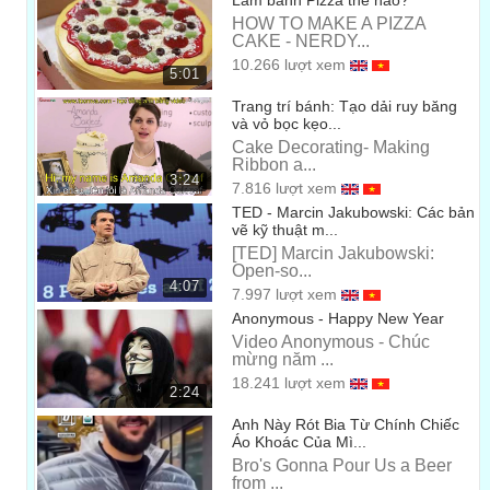
Làm bánh Pizza thế nào?
XEM
01:06
HOW TO MAKE A PIZZA
CAKE - NERDY...
NOVEMBER 2115 - #NOTCOMINGSOON
10.266 lượt xem
5:01
THÁNG 11 NĂM 2115 - #CONLAUMOIRARAP
01:09
Trang trí bánh: Tạo dải ruy băng
và vỏ bọc kẹo...
Cake Decorating- Making
Ribbon a...
3:24
7.816 lượt xem
TED - Marcin Jakubowski: Các bản
vẽ kỹ thuật m...
[TED] Marcin Jakubowski:
Open-so...
4:07
7.997 lượt xem
Anonymous - Happy New Year
Video Anonymous - Chúc
mừng năm ...
18.241 lượt xem
2:24
Anh Này Rót Bia Từ Chính Chiếc
Áo Khoác Của Mì...
Bro's Gonna Pour Us a Beer
from ...