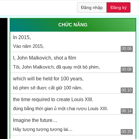
Đăng nhập
Đăng ký
CHỨC NĂNG
In 2015,
Vào năm 2015,
00:06
I, John Malkovich, shot a film
Tôi, John Malkovich, đã quay một bộ phim,
00:08
which will be held for 100 years,
bộ phim sẽ đuợc cất giữ 100 năm,
00:10
the time required to create Louis XIII.
đúng bằng thời gian ủ một chai rượu Louis XIII.
00:14
Imagine the future…
Hãy tượng tượng tương lai…
00:25