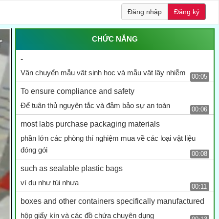
Đăng nhập
Đăng ký
CHỨC NĂNG
-
Vận chuyển mẫu vật sinh học và mẫu vật lây nhiễm
00:05
To ensure compliance and safety
Để tuân thủ nguyên tắc và đảm bảo sự an toàn
00:06
most labs purchase packaging materials
phần lớn các phòng thí nghiệm mua về các loại vật liệu
đóng gói
00:08
such as sealable plastic bags
ví dụ như túi nhựa
00:11
boxes and other containers specifically manufactured
hộp giấy kín và các đồ chứa chuyên dụng