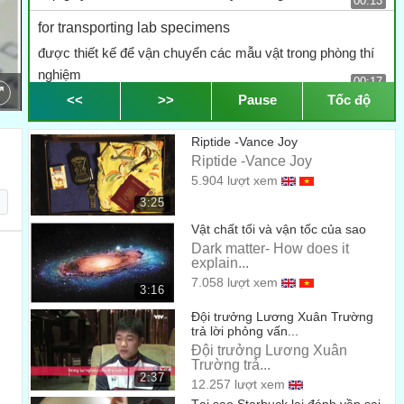
00:13
for transporting lab specimens
được thiết kế để vận chuyển các mẫu vật trong phòng thí
nghiệm
00:17
<<
>>
Pause
Tốc độ
Relying on the manufacturers to ensure that the
packaging materials
Riptide -Vance Joy
Việc phải mua từ các nhà sản xuất là để đảm bảo rằng tất
Riptide -Vance Joy
cả vật liệu đóng gói
5.904 lượt xem
00:19
3:25
meet regulatory requirements
Vật chất tối và vận tốc của sao
đáp ứng được yêu cầu quy định
00:24
Dark matter- How does it
explain...
any infectious substance can be transported
7.058 lượt xem
3:16
Bất cứ mẫu vật lây nhiễm nào cũng có thể được vận
Đội trưởng Lương Xuân Trường
chuyển
00:26
trả lời phỏng vấn...
Đội trưởng Lương Xuân
and must be declared the dangerous goods
Trường trả...
2:37
và phải được nêu rõ là hàng hóa nguy hiểm
12.257 lượt xem
00:29