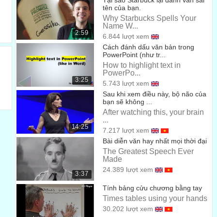
Tại sao Starbuck lại đánh vần sai
Dry ice is also considered the dangerous goods
tên của bạn.
Why Starbucks Spells Your
Băng khô cũng bị coi là hàng hóa nguy hiểm
00:31
Name W...
2:59
6.844 lượt xem
formaldehyde solution of less than twenty five percent
Cách đánh dấu văn bản trong
formaldehyde hòa tan dưới 25%
PowerPoint (như tr...
00:35
How to highlight text in
is not a regulated substance
PowerPo...
3:25
5.743 lượt xem
không phải là mẫu vật được quy định
00:38
Sau khi xem điều này, bộ não của
bạn sẽ không ...
This is what the shipper's declaration looks like
After watching this, your brain
Đây là mẫu giấy phép vận chuyển hóa chất độc hại
...
00:41
14:25
7.217 lượt xem
it has red and white hatch bars on each side
Bài diễn văn hay nhất mọi thời đại
Nó có những thanh viền màu đỏ và trắng ở hai bên
The Greatest Speech Ever
00:44
Made
It can be hand-written or printed from a computer
24.389 lượt xem
3:37
Văn bản này có thể được viết tay hoặc in từ máy tính
00:47
Tính bảng cửu chương bằng tay
Times tables using your hands
You must have two original completed and signed
30.202 lượt xem
forms