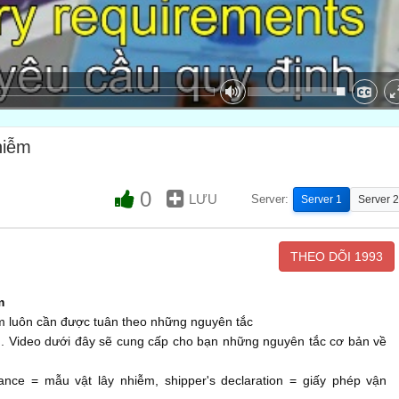
hiễm
0
LƯU
Server:
Server 1
Server 2
THEO DÕI
1993
m
m luôn cần được tuân theo những nguyên tắc
. Video dưới đây sẽ cung cấp cho bạn những nguyên tắc cơ bản về
ance = mẫu vật lây nhiễm, shipper's declaration = giấy phép vận