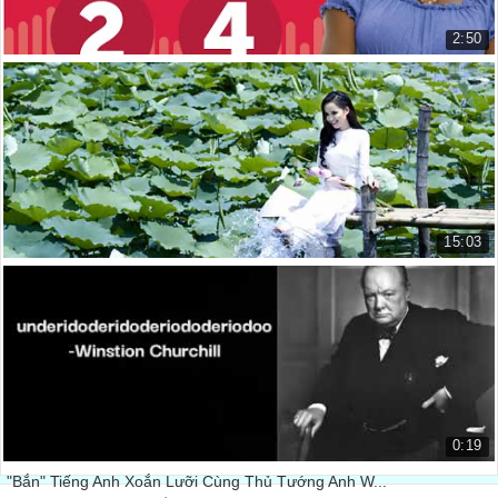
Sóng thần làm ngập phần lớn bờ biển phía đông bắc của Nhật
2:50
Bản.
02:25
Luyện nghe tiếng Anh - Đến sân bay ở Mỹ
It caused great damage to many buildings.
English Listening Comprehension ...
Nó gây ra thiệt hại lớn cho nhiều tòa nhà.
02:39
9.213 lượt xem
One of the damaged buildings was the Fukushima Daiichi
nuclear power plant.
Một trong những tòa nhà bị hư hỏng là nhà máy điện hạt nhân
15:03
Fukushima Daiichi.
02:44
Luyện nghe tiếng Anh theo chủ đề: Áo dài Việt ...
This power plant experienced a partial meltdown.
Luyện nghe tiếng Anh theo chủ đề...
Nhà máy điện hạt nhân đã trải qua một phần của sự phóng xạ,
02:52
135.121 lượt xem
The power plant became too hot.
Nhà máy điện đã trở nên quá nóng.
02:57
The containers around the nuclear fuel broke.
0:19
Các phần đựng xung quanh các thanh nhiên liệu hạt nhân bị phá
"Bắn" Tiếng Anh Xoắn Lưỡi Cùng Thủ Tướng Anh W...
vỡ.