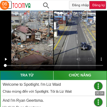
43
06
Đăng nhập
Đăng ký
Tập
Tập
TRA TỪ
CHỨC NĂNG
Welcome to Spotlight. I'm Liz Waid
Chào mừng đến với Spotlight. Tôi là Liz Wait
00:04
And I'm Ryan Geertsma.