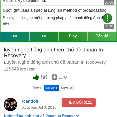
Và tôi là Ryan Geertsma.
00:08
Spotlight uses a special English method of broadcasting.
Spotlight sử dụng một phương pháp phát thanh tiếng Anh đặc
biệt.
00:10
It is easier for people to understand, no matter where in the
<<
>>
Play
Tốc độ
world they live.
Nó dễ dàng hơn để mọi người hiểu và không có vấn đề gì trên thế
luyện nghe tiếng anh theo chủ đề Japan In
giới mà họ đang sống.
Recovery
00:15
Luyện Nghe tiếng anh chủ đề Japan In Recovery
In March of 2011, there was a major earthquake.
116.649 lượt xem
Vào tháng Ba năm 2011, đã có một trận động đất lớn.
00:33
86
LƯU
The ocean floor near Japan shook
Server:
Server 1
Server 2
Đáy đại dương gần Nhật Bản đã rung chuyển.
00:39
On land, buildings fell and people ran to safety.
icandoit
THEO DÕI
3121
Trên mặt đất các tòa nhà sụp đỗ và mọi người chạy tới nơi an
Xuất bản Jul 3, 2015
toàn.
00:43
Nghe tiếng anh chủ đề Japan In Recovery