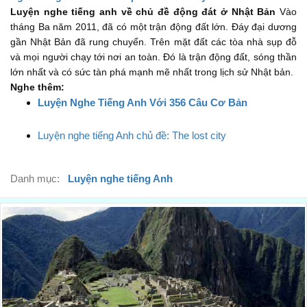
Luyện nghe tiếng anh về chủ đề động đát ở Nhật Bản
Vào
The earthquake also created a wave.
tháng Ba năm 2011, đã có một trận động đất lớn. Đáy đại dương
Trận động đất đã tạo ra một con sóng.
00:50
gần Nhật Bản đã rung chuyển. Trên mặt đất các tòa nhà sụp đỗ
và mọi người chạy tới nơi an toàn. Đó là trận động đất, sóng thần
It started far away in the ocean.
lớn nhất và có sức tàn phá mạnh mẽ nhất trong lịch sử Nhật bản.
Nó bắt đầu ở ngoài xa trên Đại Dương.
00:54
Nghe thêm:
Luyện Nghe Tiếng Anh Với 356 Câu Cơ Bản
But it moved quickly toward Japan.
Nhưng nó di chuyển rất nhanh về phía Nhật Bản.
00:60
Luyện nghe tiếng Anh chủ đề: The lost city
As it moved, it became larger and larger.
Nó di chuyển, nó bắt đầu lan rộng và lớn hơn
01:03
Danh mục:
Luyện nghe tiếng Anh
It was a tsunami.
Nó là một cơn sóng thần.
01:09
Finally, the huge wave crashed onto the coast.
Cuối cùng, làn sóng khổng lồ ập vào bờ biển.
01:11
It destroyed many buildings