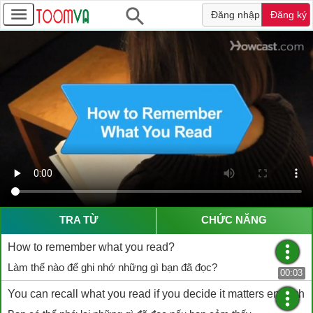
Đăng nhập
Đăng ký
TRA TỪ
CHỨC NĂNG
How to remember what you read?
Làm thế nào để ghi nhớ những gì bạn đã đọc?
00:03
You can recall what you read if you decide it matters enough