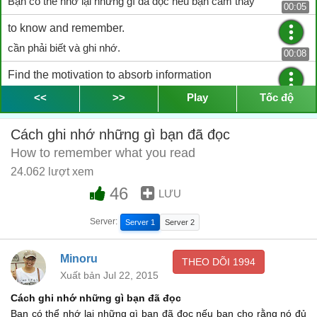
Bạn có thể nhớ lại những gì đã đọc nếu bạn cảm thấy
00:05
to know and remember.
cần phải biết và ghi nhớ.
00:08
Find the motivation to absorb information
Hãy tìm một động lực để tiếp nhận thông tin
<<
>>
Play
Tốc độ
00:10
and improve retention.
Cách ghi nhớ những gì bạn đã đọc
và cải thiện khả năng ghi nhớ.
00:12
How to remember what you read
You will need Techniques, Purpose, Visualization and
24.062 lượt xem
Focus.
46
LƯU
Bạn cần có Kỹ năng, Mục tiêu, Sự tưởng tượng và Tập trung.
00:14
Server:
Server 1
Server 2
Step 1: Skim information slowly at first
Bước 1: Đọc lướt qua các thông tin thật chậm
Minoru
00:21
THEO DÕI
1994
Xuất bản Jul 22, 2015
to remember what you read.
Cách ghi nhớ những gì bạn đã đọc
để nhớ bạn đang đọc cái gì.
00:24
Bạn có thể nhớ lại những gì bạn đã đọc nếu bạn cho rằng nó đủ