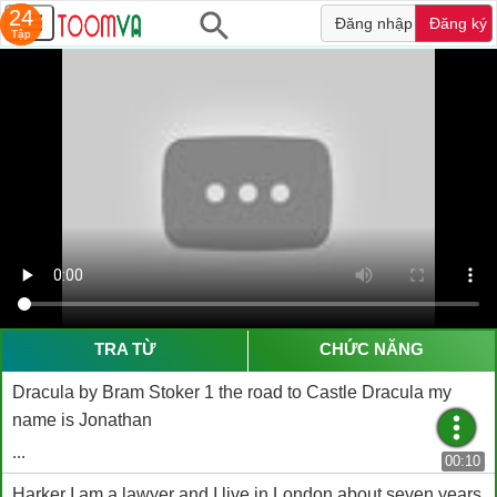
24
24
Đăng nhập
Đăng ký
Tập
Tập
TRA TỪ
CHỨC NĂNG
Dracula by Bram Stoker 1 the road to Castle Dracula my
name is Jonathan
...
00:10
Harker I am a lawyer and I live in London about seven years