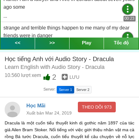
ago some
...
00:23
strange and terrible things happen to me many of my dear
friends were in danger
<<
>>
Play
Tốc độ
...
00:30
too at last we have decided to tell the story of that terrible
Học tiếng Anh với Audio Story - Dracula
time part of my
Learn English with Audio Story - Dracula
...
10.560 lượt xem
2
00:35
LƯU
work is to find houses in England for rich people who live in
Server:
Server 1
Server 2
foreign
...
00:42
Học Mãi
THEO DÕI
973
countries at the beginning of 1875 I received a letter from
Xuất bản Mar 24, 2019
Transylvania a
Dracula là một cuốn tiểu thuyết kinh dị gothic năm 1897 của tác
...
giả Ailen Bram Stoker. Nổi tiếng với việc giới thiệu nhân vật ma cà
00:46
rồng Bá tước Dracula, cuốn tiểu thuyết kể câu chuyện về nỗ lực