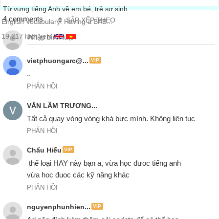
English but the innkeeper
Từ vựng tiếng Anh về em bé, trẻ sơ sinh
...
4 comments
02:42
SẮP XẾP THEO
English Vocabulary: Having a BAB...
spoke some German he welcomed me and I was soon
19.217 lượt xem
eating a good meal the inn was
...
vietphuongarc@...
VIP
02:48
..
very crowded I watched all the people in their brightly
PHẢN HỒI
colored clothes they were
...
VĂN LÃM TRƯƠNG...
02:55
Tất cả quay vòng vòng khá bực mình. Không liên tục
speaking in languages I could not understand I drank some
PHẢN HỒI
more wine and
...
Chẩu Hiếu
VIP
02:60
 thể loại HAY này bạn a, vừa học đưoc tiếng anh 
called to the innkeeper what can you tell me about Count
vừa hoc đuoc các kỹ năng khác
Dracula I asked him
PHẢN HỒI
...
03:04
nguyenphunhien...
VIP
have you ever seen his castle the innkeeper walked away