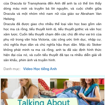
country in Eastern Europe the letter was from a rich man
của Dracula từ Transylvania đến Anh để anh ta có thể tìm thấy
called Count Dracula he
dòng máu mới và truyền bá lời nguyền, và cuộc chiến giữa
Dracula và một nhóm nhỏ nam nữ của giáo sư Abraham Van
...
00:52
Helsing.
wanted to buy a house near London the count asked me to
Dracula đã được giao cho nhiều thể loại văn học bao gồm văn
học ma cà rồng, tiểu thuyết kinh dị, tiểu thuyết gothic và văn học
find him an old house
xâm lược. Cuốn tiểu thuyết chạm đến các chủ đề như vai trò của
...
00:59
phụ nữ trong văn hóa Victoria, các công ước tình dục, nhập cư,
chủ nghĩa thực dân và chủ nghĩa hậu thực dân. Mặc dù Stoker
with a large garden the price of the house was not important
không phát minh ra ma cà rồng, anh ta đã xác định hình thức
I found him a
hiện đại của nó, và cuốn tiểu thuyết đã tạo ra nhiều diễn giải về
...
01:04
sân khấu, phim ảnh và truyền hình.
large old house to the east of London I wrote to the count
Danh mục:
Video Học tiếng Anh
and he agreed to buy
...
01:10
it there were many papers which he had to
...
01:15
sign to my surprise Count Dracula invited me to visit him in