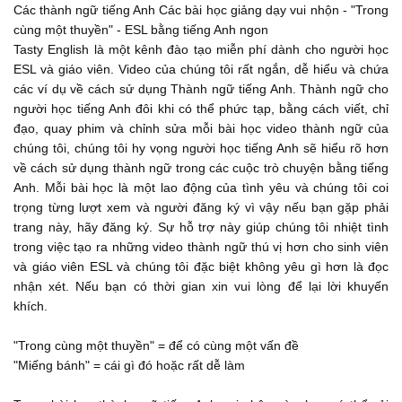
Các thành ngữ tiếng Anh Các bài học giảng dạy vui nhộn - "Trong
...
00:23
cùng một thuyền" - ESL bằng tiếng Anh ngon
Tasty English là một kênh đào tạo miễn phí dành cho người học
Ohhhhhh...
ESL và giáo viên. Video của chúng tôi rất ngắn, dễ hiểu và chứa
...
00:27
các ví dụ về cách sử dụng Thành ngữ tiếng Anh. Thành ngữ cho
người học tiếng Anh đôi khi có thể phức tạp, bằng cách viết, chỉ
You scared of hikes, Jack?
đạo, quay phim và chỉnh sửa mỗi bài học video thành ngữ của
...
00:28
chúng tôi, chúng tôi hy vọng người học tiếng Anh sẽ hiểu rõ hơn
về cách sử dụng thành ngữ trong các cuộc trò chuyện bằng tiếng
Don't worry.
Anh. Mỗi bài học là một lao động của tình yêu và chúng tôi coi
...
00:30
trọng từng lượt xem và người đăng ký vì vậy nếu bạn gặp phải
trang này, hãy đăng ký. Sự hỗ trợ này giúp chúng tôi nhiệt tình
We're IN THE SAME BOAT.
trong việc tạo ra những video thành ngữ thú vị hơn cho sinh viên
...
00:31
và giáo viên ESL và chúng tôi đặc biệt không yêu gì hơn là đọc
nhận xét. Nếu bạn có thời gian xin vui lòng để lại lời khuyến
Boat?
khích.
...
00:34
"Trong cùng một thuyền" = để có cùng một vấn đề
What boat?
"Miếng bánh" = cái gì đó hoặc rất dễ làm
...
00:35