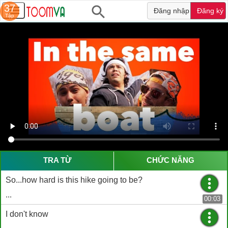
37
Đăng nhập
Đăng ký
Tập
TRA TỪ
CHỨC NĂNG
So...how hard is this hike going to be?
...
00:03
I don't know