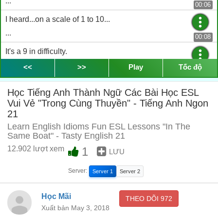
...
00:06
I heard...on a scale of 1 to 10...
...
00:08
It's a 9 in difficulty.
...
<<
>>
Play
Tốc độ
00:10
A 9?!
Học Tiếng Anh Thành Ngữ Các Bài Học ESL
...
Vui Vẻ "Trong Cùng Thuyền" - Tiếng Anh Ngon
00:12
21
Yeah, I think we're going to the top of that.
Learn English Idioms Fun ESL Lessons "In The
...
00:14
Same Boat" - Tasty English 21
12.902 lượt xem
Guys, guys...
1
LƯU
...
00:19
Server:
Server 1
Server 2
I don't know...
...
Học Mãi
THEO DÕI
972
00:21
Xuất bản May 3, 2018
I get really bad cramps.