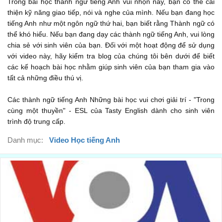
Trong bài học thành ngữ tiếng Anh vui nhộn này, bạn có thể cải
I'm standing on wood.
thiện kỹ năng giao tiếp, nói và nghe của mình. Nếu bạn đang học
...
tiếng Anh như một ngôn ngữ thứ hai, bạn biết rằng Thành ngữ có
00:36
thể khó hiểu. Nếu bạn đang dạy các thành ngữ tiếng Anh, vui lòng
No...what I mean is...
chia sẻ với sinh viên của bạn. Đối với một hoạt động để sử dụng
...
với video này, hãy kiểm tra blog của chúng tôi bên dưới để biết
00:38
các kế hoạch bài học nhằm giúp sinh viên của bạn tham gia vào
...that we have the same problem...
tất cả những điều thú vị.
...
00:41
Các thành ngữ tiếng Anh Những bài học vui chơi giải trí - "Trong
...but...
cùng một thuyền" - ESL của Tasty English dành cho sinh viên
...
trình độ trung cấp.
00:43
...we can do this.
Danh mục:
Video Học tiếng Anh
...
00:44
You're right we can.
...
00:45
Plus, I have your phone, I have your wallet, so...
...