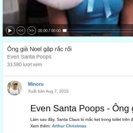
/
<<
>>
00:00
00:00
Ông già Noel gặp rắc rối
Even Santa Poops
33.580 lượt xem
Minoru
Xuất bản Aug 7, 2015
Even Santa Poops - Ông g
Làm sao đây, Santa Claus bị mắc kẹt trong toilet trên
Xem thêm:
Arthur Christmas