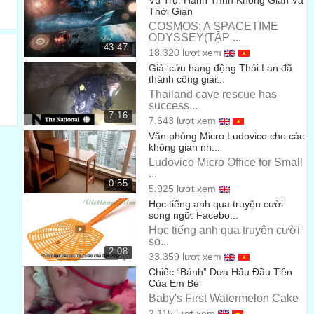
Vũ Trụ: Hành Trình Không Gian Và
Please, girls. go back to bed.
Thời Gian
COSMOS: A SPACETIME
Ôi thôi nào, các cô gái hãy trở lại giường của mình đi nào
00:49
ODYSSEY(TẬP ...
43:47
18.320 lượt xem
He’s dropping yule logs down his chimney.
Giải cứu hang động Thái Lan đã
Ông ấy đang giải quyết mớ lùng bùng trong bụng mình.
thành công giai...
00:51
Thailand cave rescue has
Come on! Now a little privacy would be great.
success...
7:16
7.643 lượt xem
Thôi nào! Bây giờ một chút riêng tư sẽ rất tuyệt đấy
00:53
Văn phòng Micro Ludovico cho các
không gian nh...
I’ve been holding this thing since Dubai.
Ludovico Micro Office for Small
Ta đã cố kìm nén những thứ này từ lúc ở Dubai.
...
00:55
0:55
5.925 lượt xem
The whole house smells like a gingerbread
Học tiếng anh qua truyện cười
manslaughter.
song ngữ: Facebo...
Học tiếng anh qua truyện cười
Cả căn nhà có mùi giống như mùi bánh gừng thiu
so...
00:58
2:08
33.359 lượt xem
I’m sorry. it’s the milk and cookies, okay? Every year,
Chiếc “Bánh” Dưa Hấu Đầu Tiên
destroys me.
Của Em Bé
Baby's First Watermelon Cake
Ta xin lỗi… đó là tại sữa và bánh quy..ừm, đang hành hạ ta
2.115 lượt xem