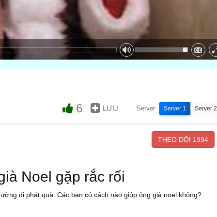
6
LƯU
Server:
Server 1
Server 2
THEO DÕI
1994
ià Noel gặp rắc rối
 đường đi phát quà. Các bạn có cách nào giúp ông già noel không?