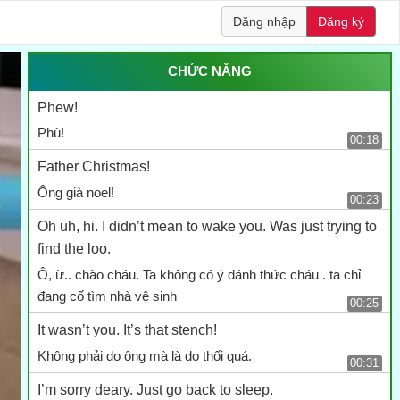
Đăng nhập
Đăng ký
CHỨC NĂNG
Phew!
Phù!
00:18
Father Christmas!
Ông già noel!
00:23
Oh uh, hi. I didn’t mean to wake you. Was just trying to
find the loo.
Ô, ừ.. chào cháu. Ta không có ý đánh thức cháu . ta chỉ
đang cố tìm nhà vệ sinh
00:25
It wasn’t you. It’s that stench!
Không phải do ông mà là do thối quá.
00:31
I’m sorry deary. Just go back to sleep.