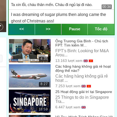
Ta xin lỗi, cháu thân mến. Cháu đi ngủ lại đi nào.
00:34
I was dreaming of sugar plums then along came the
ghost of Christmas ass!
Cháu đang mơ thấy mận đường thì cái thứ kinh khủng của
<<
>>
Pause
Tốc độ
ông theo đến.
00:36
Ông Trương Gia Bình - Chủ tịch
Listen just give me a second, okay? And I’ll wrap this
FPT: Tìm kiếm M...
FPT's Binh: Looking for M&A
right up.
Arou...
Nghe này, hãy cho ta một giây và sau đó ta sẽ xong ngay.
4:35
13.163 lượt xem
00:41
Các hãng hàng không giả rẻ hoạt
What is that smell?
động thế nào?
Các hãng hàng không giả rẻ
Mùi gì kinh vậy?
00:44
hoạt ...
8:27
7.253 lượt xem
Oh geez not again…
25 Hoạt động giải trí tại Singapore
Ôi không, lại nữa rồi..
00:47
25 Things to do in Singapore
Tra...
Holy Saint Nicholas!
6.447 lượt xem
18:59
Thánh Nicholas thiêng liêng!
00:48