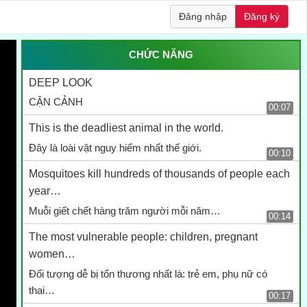
Đăng nhập
Đăng ký
CHỨC NĂNG
DEEP LOOK
CẬN CẢNH
00:07
This is the deadliest animal in the world.
Đây là loài vật nguy hiểm nhất thế giới.
00:10
Mosquitoes kill hundreds of thousands of people each
year…
Muỗi giết chết hàng trăm người mỗi năm…
00:14
The most vulnerable people: children, pregnant
women…
Đối tượng dễ bị tổn thương nhất là: trẻ em, phụ nữ có
thai…
00:17