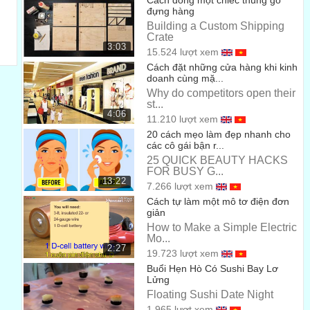
Cách đóng một chiếc thùng gỗ
và cần một bể nước để các con của chúng có thể nở ra.
00:48
đựng hàng
Building a Custom Shipping
Even a piece of trash can hold enough.
Crate
Thậm chí chỉ cần một mảnh rác thôi cũng đủ chỗ chứa rồi.
3:03
15.524 lượt xem
00:53
Cách đặt những cửa hàng khi kinh
At first glance, it looks simple, this mosquito digging
doanh cùng mặ...
her proboscis into us.
Why do competitors open their
st...
Thoạt nhìn thì có vẻ đơn giản, con muỗi này đang xuyên vòi
4:06
11.210 lượt xem
vào da chúng ta.
01:02
20 cách mẹo làm đẹp nhanh cho
các cô gái bận r...
But the tools she’s using here are sophisticated.
25 QUICK BEAUTY HACKS
FOR BUSY G...
Nhưng thực tế công cụ mà nó sử dụng rất tinh vi.
01:06
13:22
7.266 lượt xem
First, a protective sheath retracts.
Cách tự làm một mô tơ điện đơn
giản
Đầu tiên là một lớp vỏ bảo vệ cong.
01:11
How to Make a Simple Electric
Mo...
See it bending back?
2:27
19.723 lượt xem
Các bạn thấy nó uốn cong không?
Buổi Hẹn Hò Có Sushi Bay Lơ
01:13
Lửng
If you look at a mosquito’s head under a microscope,
Floating Sushi Date Night
you can see what that sheath protects.
1.965 lượt xem