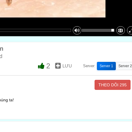
ạn
d
2
LƯU
Server:
Server 1
Server 2
THEO DÕI
295
húng ta!