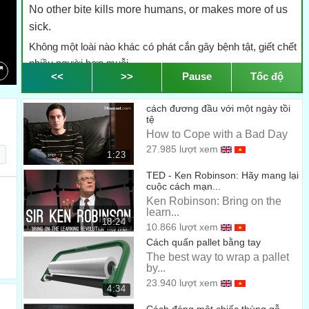
No other bite kills more humans, or makes more of us
sick.
Không một loài nào khác có phát cắn gây bệnh tật, giết chết
nhiều người hơn muỗi.
00:22
<<
>>
Pause
Tốc độ
So what makes a mosquito’s bite so effective?
cách đương đầu với một ngày tồi
Vậy điều gì khiến phát cắn của muỗi có ảnh hưởng lớn đến
tệ
vậy?
00:35
How to Cope with a Bad Day
27.985 lượt xem
For starters, they’re motivated.
1:23
Với những con mới trưởng thành, chúng buộc phải cắn.
TED - Ken Robinson: Hãy mang lại
00:40
cuộc cách mạn...
Only females bite us.
Ken Robinson: Bring on the
learn...
Chỉ có muỗi cái mới cắn chúng ta.
18:24
00:42
10.866 lượt xem
Cách quấn pallet bằng tay
They need blood to make eggs...
The best way to wrap a pallet
Chúng cần máu để có thể đẻ trứng…
by...
00:44
23.940 lượt xem
and a pool of water for their babies to hatch in.
4:34