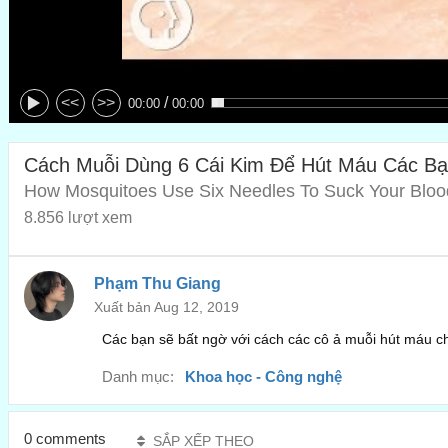
/
<<
>>
00:00
00:00
Cách Muỗi Dùng 6 Cái Kim Để Hút Máu Các B
How Mosquitoes Use Six Needles To Suck Your Bloo
8.856 lượt xem
Phạm Thu Giang
Xuất bản Aug 12, 2019
Các bạn sẽ bất ngờ với cách các cô ả muỗi hút máu c
Danh mục:
Khoa học - Công nghệ
0 comments
SẮP XẾP THEO