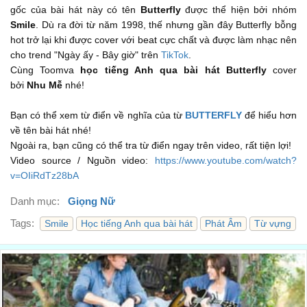
gốc của bài hát này có tên
Butterfly
được thể hiện bởi nhóm
Hay yai yai
00:31
Smile
. Dù ra đời từ năm 1998, thế nhưng gần đây Butterfly bỗng
hot trở lại khi được cover với beat cực chất và được làm nhạc nên
I'm your little butterfly
cho trend "Ngày ấy - Bây giờ" trên
TikTok
.
Em là cánh hồ điệp bé nhỏ của chàng
00:33
Cùng Toomva
học tiếng Anh qua bài hát
Butterfly
cover
bởi
Nhu Mễ
nhé!
Green, black and blue
Xanh thẳm, đen huyền
00:35
Bạn có thể xem từ điển về nghĩa của từ
BUTTERFLY
để hiểu hơn
về tên bài hát nhé!
Make the colours in the sky
Ngoài ra, bạn cũng có thể tra từ điển ngay trên video, rất tiện lợi!
Điểm tô thêm sắc màu cho bầu trời kia
00:37
Video source / Nguồn video:
https://www.youtube.com/watch?
v=OIiRdTz28bA
I've been searching for a man
Em đi tìm một chàng trai
Danh mục:
Giọng Nữ
00:47
Tags:
All across japan
Smile
Học tiếng Anh qua bài hát
Phát Âm
Từ vựng
Khắp nơi trên đất nước Nhật Bản này
00:49
Just to find... to find my samurai
Chỉ để tìm... để tìm chàng samurai của em
00:51