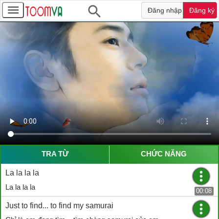
Đăng nhập
Đăng ký
TRA TỪ
CHỨC NĂNG
La la la la
La la la la
00:08
Just to find... to find my samurai