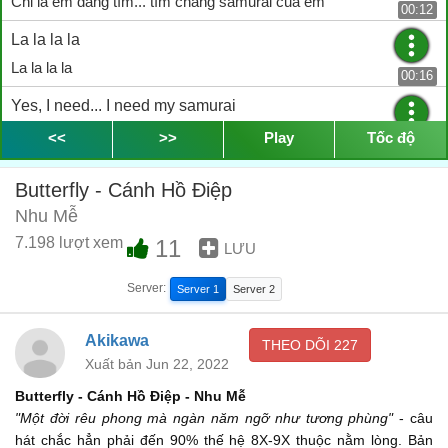
Chỉ là em đang tìm... tìm chàng samurai của em
00:12
La la la la
La la la la
00:16
Yes, I need... I need my samurai
Vâng, em cần... em cần chàng samurai của em
<<
>>
Play
Tốc độ
00:20
Hay yai yai
Butterfly - Cánh Hồ Điệp
Hay yai yai
00:24
Nhu Mễ
I'm your little butterfly
7.198 lượt xem
11
LƯU
Em là cánh hồ điệp bé nhỏ của chàng
00:25
Server:
Server 1
Server 2
Green, black and blue
Xanh thẳm, đen huyền
Akikawa
00:28
THEO DÕI
227
Xuất bản Jun 22, 2022
Make the colours in the sky
Butterfly - Cánh Hồ Điệp - Nhu Mễ
Điểm tô thêm sắc màu cho bầu trời kia
00:29
"Một đời rêu phong mà ngàn năm ngỡ như tương phùng"
- câu
Hay yai yai
hát chắc hẳn phải đến 90% thế hệ 8X-9X thuộc nằm lòng. Bản