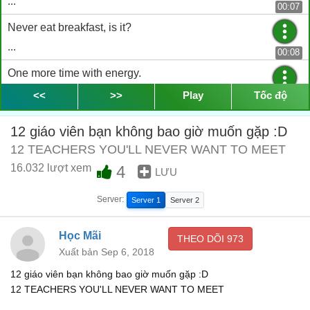
...
00:07
Never eat breakfast, is it?
...
00:08
One more time with energy.
...
<<
>>
Play
Tốc độ
00:09
Good Morning, Mrs. June.
12 giáo viên bạn không bao giờ muốn gặp :D
...
00:11
12 TEACHERS YOU'LL NEVER WANT TO MEET
Is that the best youve got?
16.032 lượt xem
4
LƯU
...
00:17
Server:
Server 1
Server 2
One more time!
...
Học Mãi
00:18
THEO DÕI
973
Xuất bản Sep 6, 2018
GOOD MORNING, MRS. JUNE!
12 giáo viên bạn không bao giờ muốn gặp :D
...
00:20
12 TEACHERS YOU'LL NEVER WANT TO MEET
Slightly better.