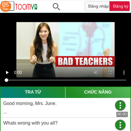
05
Đăng nhập
Đăng ký
Tập
TRA TỪ
CHỨC NĂNG
Good morning, Mrs. June.
...
00:00
Whats wrong with you all?